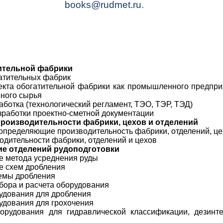
books@rudmet.ru
.
тительной фабрики
гатительных фабрик
оекта обогатительной фабрики как промышленного предпри
нного сырья
аботка (технологический регламент, ТЭО, ТЭР, ТЭД)
азработки проектно-сметной документации
 производительности фабрики,
цехов и отделений
 определяющие производительность фабрики, отделений, ц
одительности фабрики, отделений и цехов
ие отделений рудоподготовки
ие метода усреднения руды
ие схем дробления
хемы дробления
бора и расчета оборудования
рудования для дробления
рудования для грохочения
борудования для гидравлической классификации, дезинт