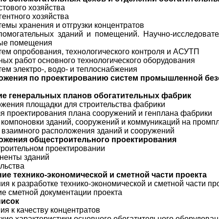
стового хозяйства
гентного хозяйства
темы хранения и отгрузки концентратов
помогательных зданий и помещений. Научно-исследовате
ые помещения
тем опробования, технологического контроля и АСУТП
ных работ основного технологического оборудования
тем электро-, водо- и теплоснабжения
ложения по проектированию систем
промышленной безо
ние генеральных планов обогатительных
фабрик
ожения площадки для строительства фабрики
ля проектирования плана сооружений и генплана фабрики
 компоновки зданий, сооружений и коммуникаций на пром
а взаимного расположения зданий и сооружений
ложения общестроительного
проектирования
строительном проектировании
оненты зданий
ельства
ние технико-экономической и сметной
части проекта
ия к разработке технико-экономической и сметной части пр
ие сметной документации проекта
писок
я к качеству концентратов
кие характеристики основного обогатительного оборудова