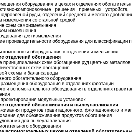
змещения оборудования в цехах и отделениях обогатитель
уктивно-компоновочные решения приемных устройств, 
нодробленой руды, отделений среднего и мелкого дроблени
ем измельчения со стальной средой
ние схем самоизмельчения
схем измельчения
орудования для измельчения
ние производительности оборудования для классификации п
ы компоновки оборудования в отделении измельчения
ние отделений обогащения
ие принципиальных схем обогащения руд цветных металлов
оличественных схем обогащения
овой схемы и баланса воды
овного обогатительного оборудования
 размещения оборудования в отделениях флотации
го и вспомогательного оборудования в отделениях гравита
щения
 проектирования модульных установок
ние отделений обезвоживания
и пылеулавливания
оживания продуктов гравитационного, флотационного и ма
ования для обезвоживания продуктов обогащения
орудования для пылеулавливания
омогательного оборудования
ие вспомогательных цехов и отделений
обогатительн