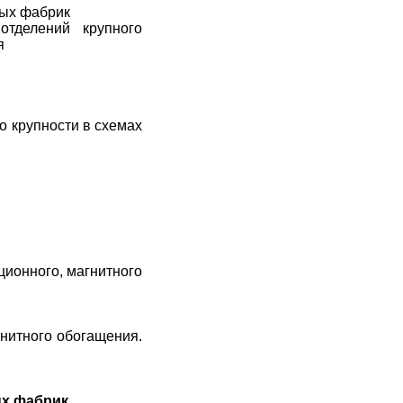
ных фабрик
отделений крупного
я
о крупности в схемах
ционного, магнитного
гнитного обогащения.
ых фабрик