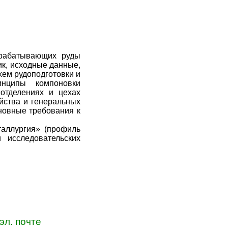
ерабатывающих руды
ик, исходные данные,
хем рудоподготовки и
инципы компоновки
отделениях и цехах
йства и генеральных
новные требования к
аллургия» (профиль
 исследовательских
эл. почте