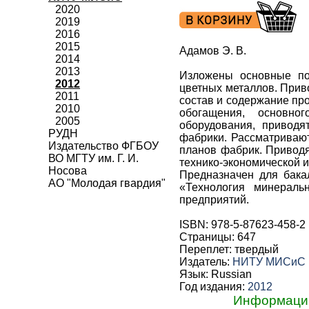
2020
2019
2016
2015
Адамов Э. В.
2014
2013
Изложены основные по
2012
цветных металлов. Прив
2011
состав и содержание про
2010
обогащения, основно
2005
оборудования, приводя
РУДН
фабрики. Рассматривают
Издательство ФГБОУ
планов фабрик. Приводя
ВО МГТУ им. Г. И.
технико-экономической и
Носова
Предназначен для бака
АО "Молодая гвардия"
«Технология минераль
предприятий.
ISBN: 978-5-87623-458-2
Страницы: 647
Переплет: твердый
Издатель:
НИТУ МИСиС
Язык: Russian
Год издания:
2012
Информацию 