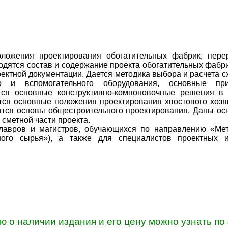
ложения проектирования обогатительных фабрик, пер
одятся состав и содержание проекта обогатительных фабр
ектной документации. Дается методика выбора и расчета с
го и вспомогательного оборудования, основные пр
тся основные конструктивно-компоновочные решения в 
ся основные положения проектирования хвостового хозя
тся основы общестроительного проектирования. Даны ос
 сметной части проекта.
лавров и магистров, обучающихся по направлению «Мет
ного сырья»), а также для специалистов проектных и
о наличии издания и его цену можно узнать по 