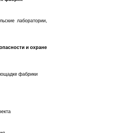
льские лаборатории,
пасности и охране
площадке фабрики
оекта
ния