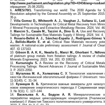
http://www.parliament.am/legislation.php?ID=4343&lang=rus&se
обращения: 25.08.2025).
6.
A/RES/70/1.
Transforming our world: The 2030 Agenda for Su
Resolution adopted by the General Assembly on 25 September 2015 /
35 p.
7.
Villa Gomez D., Whitworth A. J., Vaughan J., Sultana U., Led
Developments in Technologies for Critical Metal Recovery from Min
// Mineral Processing and Extractive Metallurgy Review. 2024. Vol. 46
8.
Mancini S., Casale M., Tazzini A., Dino G. A.
Use and Recovery
Tailings for Sustainable Raw Materials Supply // Mining. 2024. Vol. 4.
9.
Rosario-Beltré A. J., Sánchez-España J., Rodríguez-Gómez V
J., Bellido-Martín E. et al.
Critical Raw Materials recovery pot
wastes: A national-scale preliminary assessment // Journal of Clean
407. ID 137163.
10.
Gibson B. A. K. K., Nwaila G., Manzi M., Ghorbani Y., Ndlovu 
of platinum group metals from flotation tailings: A review of chall
Minerals Engineering. 2023. Vol. 201. ID 108216.
11.
Kursunoglu S.
A Review on the Recovery of Critical Metal
Processing Tailings: Recent Advances // Journal of Sustainable Meta
3. P. 2023–2050.
12.
Муталова М. А., Холматова С. У.
Технология извлечения
хвостов Ингичкинской обогатительной фабрики // Universum: тех
11-3(140). С. 31–34.
13.
Кузнецов В. Б.
Критически важные минералы для низкоугл
новое измерение энергетического перехода // Современная миро
3. № 3(11). С. 127–144.
14.
Васильева А. А., Бодуэн А. Я.
Минералогические о
переработки медных цинксодержащих концентратов (Учалински
комбинат) // Известия Томского политехнического университета. 