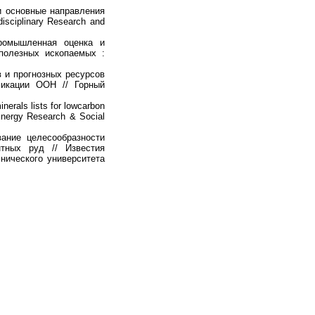
 основные направления
isciplinary Research and
омышленная оценка и
полезных ископаемых :
 и прогнозных ресурсов
икации ООН // Горный
inerals lists for lowcarbon
/ Energy Research & Social
ание целесообразности
нтных руд // Известия
нического университета