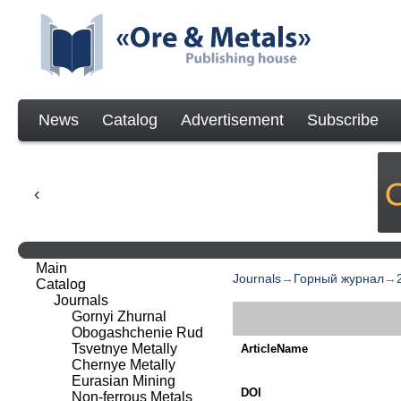
News
Catalog
Advertisement
Subscribe
Main
Journals
→
Горный журнал
→
Catalog
Journals
Gornyi Zhurnal
Obogashchenie Rud
Tsvetnye Metally
ArticleName
Chernye Metally
Eurasian Mining
DOI
Non-ferrous Metals