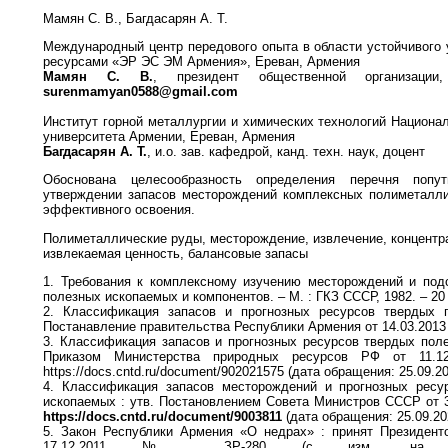
Мамян С. В., Багдасарян А. Т.
Международный центр передового опыта в области устойчивого
ресурсами «ЭР ЭС ЭМ Армения», Ереван, Армения
Мамян С. В.
, президент общественной организации
surenmamyan0588@gmail.com
Институт горной металлургии и химических технологий Национа
университета Армении, Ереван, Армения
Багдасарян А. Т.
, и.о. зав. кафедрой, канд. техн. наук, доцент
Обоснована целесообразность определения перечня попу
утверждении запасов месторождений комплексных полиметалли
эффективного освоения.
Полиметаллические руды, месторождение, извлечение, концентра
извлекаемая ценность, балансовые запасы
1. Требования к комплексному изучению месторождений и под
полезных ископаемых и компонентов. – М. : ГКЗ СССР, 1982. – 20 
2. Классификация запасов и прогнозных ресурсов твердых 
Постанавление правительства Республики Армения от 14.03.2013
3. Классификация запасов и прогнозных ресурсов твердых поле
Приказом Министерства природных ресурсов РФ от 11.
https://docs.cntd.ru/document/902021575 (дата обращения: 25.09.20
4. Классификация запасов месторождений и прогнозных ресу
ископаемых : утв. Постановлением Совета Министров СССР от 3
https://docs.cntd.ru/document/9003811
(дата обращения: 25.09.20
5. Закон Республики Армения «О недрах» : принят Президент
17.12.2011 № ЗР-280 (с изм. на 18.0