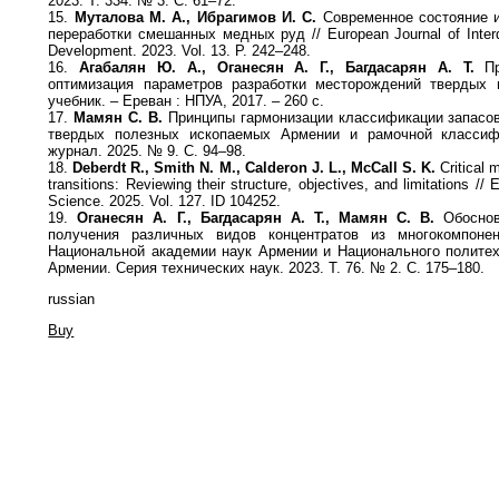
2023. Т. 334. № 3. С. 61–72.
15.
Муталова М. А., Ибрагимов И. С.
Современное состояние и
переработки смешанных медных руд // European Journal of Interd
Development. 2023. Vol. 13. P. 242–248.
16.
Агабалян Ю. А., Оганесян А. Г., Багдасарян А. Т.
Пр
оптимизация параметров разработки месторождений твердых 
учебник. – Ереван : НПУА, 2017. – 260 с.
17.
Мамян С. В.
Принципы гармонизации классификации запасов
твердых полезных ископаемых Армении и рамочной классиф
журнал. 2025. № 9. С. 94–98.
18.
Deberdt R., Smith N. M., Calderon J. L., McCall S. K.
Critical m
transitions: Reviewing their structure, objectives, and limitations /
Science. 2025. Vol. 127. ID 104252.
19.
Оганесян А. Г., Багдасарян А. Т., Мамян С. В.
Обоснов
получения различных видов концентратов из многокомпоне
Национальной академии наук Армении и Национального политех
Армении. Серия технических наук. 2023. Т. 76. № 2. С. 175–180.
russian
Buy