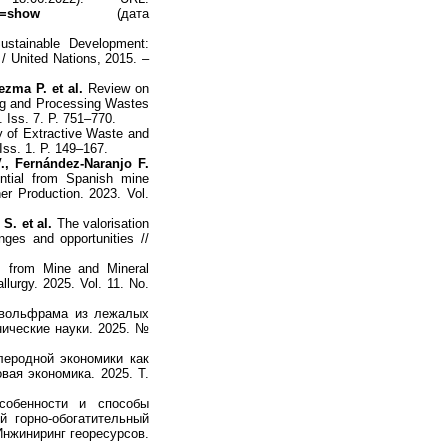
l=show
(дата
stainable Development:
 United Nations, 2015. –
ezma P. et al.
Review on
ing and Processing Wastes
. Iss. 7. P. 751–770.
 of Extractive Waste and
 Iss. 1. P. 149–167.
., Fernández-Naranjo F.
ential from Spanish mine
er Production. 2023. Vol.
S. et al.
The valorisation
enges and opportunities //
s from Mine and Mineral
llurgy. 2025. Vol. 11. No.
 вольфрама из лежалых
нические науки. 2025. №
еродной экономики как
вая экономика. 2025. Т.
собенности и способы
й горно-обогатительный
Инжиниринг георесурсов.