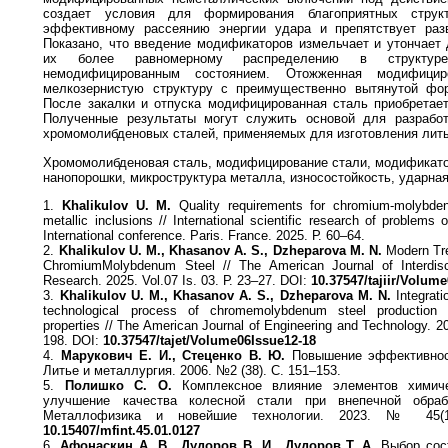
создает условия для формирования благоприятных структ
эффективному рассеянию энергии удара и препятствует раз
Показано, что введение модификаторов измельчает и утончает 
их более равномерному распределению в структу
немодифицированным состоянием. Отожженная модифицир
мелкозернистую структуру с преимущественно вытянутой фо
После закалки и отпуска модифицированная сталь приобретает
Полученные результаты могут служить основой для разработ
хромомолибденовых сталей, применяемых для изготовления лит
Хромомолибденовая сталь, модифицирование стали, модификат
нанопорошки, микроструктура металла, износостойкость, ударная
1.
Khalikulov U. M.
Quality requirements for chromium-molybden
metallic inclusions // International scientific research of problems
International conference. Paris. France. 2025. Р. 60–64.
2.
Khalikulov U. M., Khasanov A. S., Dzheparovа M. N.
Modern Tre
ChromiumMolybdenum Steel // The American Journal of Interdisci
Research. 2025. Vol.07 Is. 03. Р. 23–27. DOI:
10.37547/tajiir/Volum
3.
Khalikulov U. M., Khasanov A. S., Dzheparovа M. N.
Integrati
technological process of chromemolybdenum steel production
properties // The American Journal of Engineering and Technology. 20
198. DOI:
10.37547/tajet/Volume06Issue12-18
4.
Марукович E. И., Стеценко B. Ю.
Повышение эффективнос
Литье и металлургия. 2006. №2 (38). С. 151–153.
5.
Полишко С. O.
Комплексное влияние элементов химич
улучшение качества колесной стали при внепечной обраб
Металлофизика и новейшие технологии. 2023. № 45(1
10.15407/mfint.45.01.0127
6.
Афонаскин А. В., Дудоров В. И., Дудоров Т. А.
Выбор сос