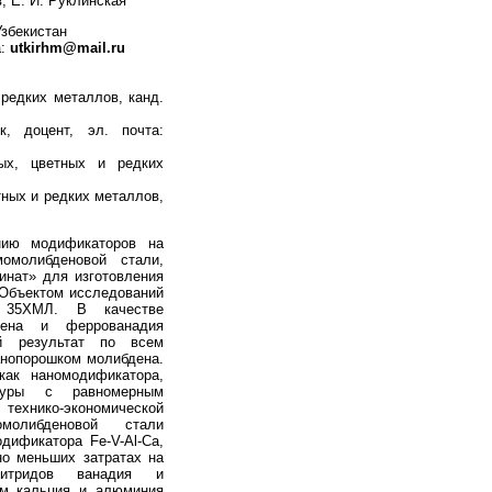
в, Е. И. Руклинская
Узбекистан
а:
utkirhm@mail.ru
редких металлов, канд.
к, доцент, эл. почта:
ых, цветных и редких
тных и редких металлов,
нию модификаторов на
момолибденовой стали,
инат» для изготовления
 Объектом исследований
 35ХМЛ. В качестве
дена и феррованадия
ый результат по всем
нопорошком молибдена.
как наномодификатора,
ктуры с равномерным
хнико-экономической
омолибденовой стали
дификатора Fe-V-Al-Ca,
о меньших затратах на
нитридов ванадия и
ем кальция и алюминия