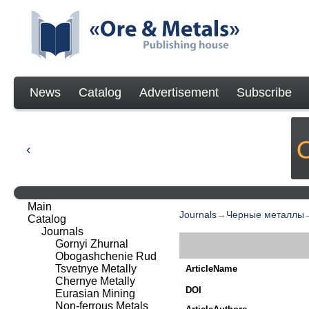
News
Catalog
Advertisement
Subscribe
Main
Journals
→
Черные металлы
Catalog
Journals
Gornyi Zhurnal
Obogashchenie Rud
Tsvetnye Metally
ArticleName
Chernye Metally
DOI
Eurasian Mining
Non-ferrous Metals