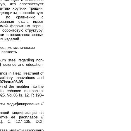
ур, что способствует
витию хрупких трещин.
дендриты, способствует
ре по сравнению с
ованная сталь имеет
рмой ферритных зерен.
 сорбитовую структуру.
ки высококачественных
ых изделий.
оры, металлические
 вязкость
um steel regarding non-
 of science and education.
nds in Heat Treatment of
plinary Innovations and
e07Issue03-05
on of the modifier into the
 to enhance mechanical
25. Vol.06 Is. 12. Р. 190–
ти модифицирования //
еской модификации на
отке ее расплавов //
). С. 127–135. DOI:
тава модифицирующего