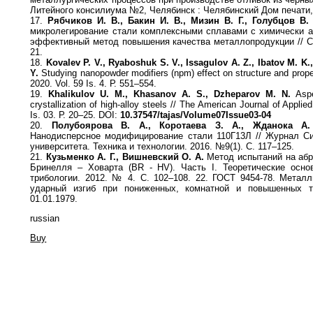
Литейного консилиума №2, Челябинск : Челябинский Дом печати, 
17.
Рябчиков И. В., Бакин И. В., Мизин В. Г., Голубцов В. 
микролегирование стали комплексными сплавами с химически 
эффективный метод повышения качества металлопродукции // Ст
21.
18.
Kovalev P. V., Ryaboshuk S. V., Issagulov A. Z., Ibatov М. K.
Y.
Studying nanopowder modifiers (npm) effect on structure and propert
2020. Vol. 59 Is. 4. Р. 551–554.
19.
Khalikulov U. M., Khasanov A. S., Dzheparov M. N.
Aspe
crystallization of high-alloy steels // The American Journal of Applie
Is. 03. Р. 20–25. DOI:
10.37547/tajas/Volume07Issue03-04
20.
Полубоярова В. А., Коротаева З. А., Жданока А.
Нанодисперсное модифицирование стали 110Г13Л // Журнал Си
университета. Техника и технологии. 2016. №9(1). С. 117–125.
21.
Кузьменко А. Г., Вишневский О. А.
Метод испытаний на абр
Бринелля – Ховарта (BR - HV). Часть I. Теоретические осно
трибологии. 2012. № 4. С. 102–108. 22. ГОСТ 9454-78. Метал
ударный изгиб при пониженных, комнатной и повышенных т
01.01.1979.
russian
Buy