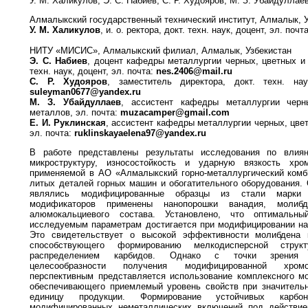
У. М. Халикулов, Э. С. Набиев, С. Р. Худояров, М. З. Убайдуллае
Алмалыкский государственный технический институт, Алмалык, 
У. М. Халикулов
, и. о. ректора, докт. техн. наук, доцент, эл. почт
НИТУ «МИСИС», Алмалыкский филиал, Алмалык, Узбекистан
Э. С. Набиев
, доцент кафедры металлургии черных, цветных и 
техн. наук, доцент, эл. почта:
nes.2406@mail.ru
С. Р. Худояров
, заместитель директора, докт. техн. нау
suleyman0677@yandex.ru
М. З. Убайдуллаев
, ассистент кафедры металлургии черн
металлов, эл. почта:
muzacamper@gmail.com
Е. И. Руклинская
, ассистент кафедры металлургии черных, цве
эл. почта:
ruklinskayaelena97@yandex.ru
В работе представлены результаты исследования по влия
микроструктуру, износостойкость и ударную вязкость хро
применяемой в АО «Алмалыкский горно-металлургический комб
литых деталей горных машин и обогатительного оборудования.
являлись модифицированные образцы из стали марки
модификаторов применены нанопорошки ванадия, молиб
алюмокальциевого состава. Установлено, что оптимальн
исследуемым параметрам достигается при модифицировании на
Это свидетельствует о высокой эффективности молибдена 
способствующего формированию мелкодисперсной стру
распределением карбидов. Однако с точки зрения те
целесообразности получения модифицированной хром
перспективным представляется использование комплексного мо
обеспечивающего приемлемый уровень свойств при значительн
единицу продукции. Формирование устойчивых карбо
модифицированных неметаллических включений под действи