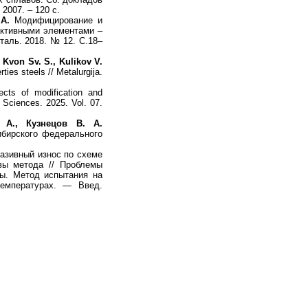
2007. – 120 с.
А.
Модифицирование и
активными элементами –
аль. 2018. № 12. С.18–
, Kvon Sv. S., Kulikov V.
ies steels // Metalurgija.
cts of modification and
d Sciences. 2025. Vol. 07.
 А., Кузнецов В. А.
бирского федерального
азивный износ по схеме
вы метода // Проблемы
лы. Метод испытания на
емпературах. — Введ.