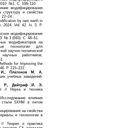
2010. №1. С. 108–110.
ние модифицирования
а структуру и свойства
. 22–24.
ification by rare earth in
. 2024. Vol. 42. Is. 3. P.
сное модифицирование
. № 3 (693). С. 48–51.
ных модификаторов на
нные технологии для
ской научно-технической
 научных работников,
61.
ethods for Improving the
946. Р. 215–222.
И., Платонов М. А.
ших учебных заведений.
 Р., Дейграф И. Э.
б // Наука и техника
сследование влияния
а стали 5ХНМ в литом
цирования на свойства
териалы и технологии в
// Теория и практика
х сплавов. Сб. докладов