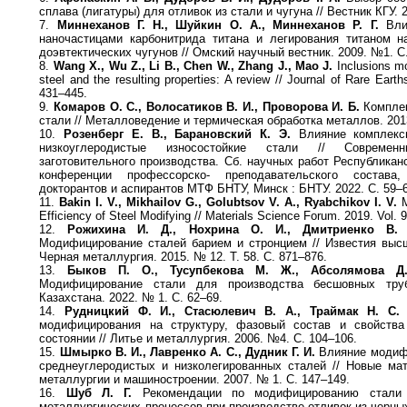
сплава (лигатуры) для отливок из стали и чугуна // Вестник КГУ. 
7.
Миннеханов Г. Н., Шуйкин О. А., Миннеханов Р. Г.
Влия
наночастицами карбонитрида титана и легирования титаном н
доэвтектических чугунов // Омский научный вестник. 2009. №1. С
8.
Wang X., Wu Z., Li B., Chen W., Zhang J., Mao J.
Inclusions mod
steel and the resulting properties: A review // Journal of Rare Earths
431–445.
9.
Комаров О. С., Волосатиков В. И., Проворова И. Б.
Комплек
стали // Металловедение и термическая обработка металлов. 2013
10.
Розенберг Е. В., Барановский К. Э.
Влияние комплекс
низкоуглеродистые износостойкие стали // Совреме
заготовительного производства. Сб. научных работ Республикан
конференции профессорско- преподавательского состава,
докторантов и аспирантов МТФ БНТУ, Минск : БНТУ. 2022. С. 59–
11.
Bakin I. V., Mikhailov G., Golubtsov V. A., Ryabchikov I. V.
M
Efficiency of Steel Modifying // Materials Science Forum. 2019. Vol. 
12.
Рожихина И. Д., Нохрина О. И., Дмитриенко В. 
Модифицирование сталей барием и стронцием // Известия выс
Черная металлургия. 2015. № 12. Т. 58. С. 871–876.
13.
Быков П. О., Тусупбекова М. Ж., Абсолямова Д.
Модифицирование стали для производства бесшовных тру
Казахстана. 2022. № 1. С. 62–69.
14.
Рудницкий Ф. И., Стасюлевич В. А., Траймак Н. С.
И
модифицирования на структуру, фазовый состав и свойств
состоянии // Литье и металлургия. 2006. №4. С. 104–106.
15.
Шмырко В. И., Лавренко А. С., Дудник Г. И.
Влияние модифи
среднеуглеродистых и низколегированных сталей // Новые ма
металлургии и машиностроении. 2007. № 1. С. 147–149.
16.
Шуб Л. Г.
Рекомендации по модифицированию стали 
металлургических процессов при производстве отливок из черны