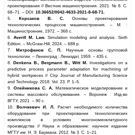
проектирования // Вестник машиностроения. 2021. № 8. С.
68–71. – DOI:
10.36652/0042-4633-2021-8-68-71.
5.
Корсаков В. С.
Основы проектирования
технологических процессов машиностроения. – М. :
Машиностроение, 1972. – 368 с.
6.
Averill M. Law.
Simulation modeling and analysis. Sixth
Edition. – McGraw-Hill, 2024. – 688 р.
7.
Митрофанов С. П.
Научные основы групповой
технологии. – Ленинград : Лениздат, 1959. – 435 с.
8.
Denkena B., Bergmann B., Witt M.
Investigations on a
predictive process parameter adaptation for machining of
hybrid workpieces // Cirp Journal of Manufacturing Science
and Technology. 2018. Vol. 23. P. 1–5.
9.
Олейникова С. А.
Математическое моделирование и
системы массового обслуживания. – Воронеж : Изд-во
ВГТУ, 2021. – 90 с.
10.
Волчкевич И. Л.
Расчет необходимого количества
оборудования при проектировании технологических
комплексов в условиях многономенклатурного
производства // Наука и образование: научное издание
МГТУ им. Н. Э. Баумана. 2012. № 3. С. 1–21.