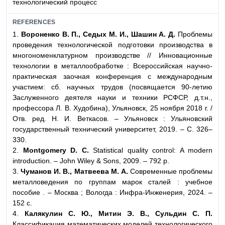
технологический процесс
REFERENCES
1.
Вороненко В. П., Седых М. И., Шашин А. Д.
Проблемы
проведения технологической подготовки производства в
многономенклатурном производстве // Инновационные
технологии в металлообработке : Всероссийская научно-
практическая заочная конференция с международным
участием: сб. научных трудов (посвящается 90-летию
Заслуженного деятеля науки и техники РСФСР, д.т.н.,
профессора Л. В. Худобина), Ульяновск, 25 ноября 2018 г. /
Отв. ред. Н. И. Веткасов. – Ульяновск : Ульяновский
государственный технический университет, 2019. – С. 326–
330.
2.
Montgomery D. C.
Statistical quality control: A modern
introduction. – John Wiley & Sons, 2009. – 792 p.
3.
Чуманов И. В., Матвеева М. А.
Современные проблемы
металловедения по группам марок сталей : учебное
пособие . – Москва ; Вологда : Инфра-Инженерия, 2024. –
152 с.
4.
Калякулин С. Ю., Митин Э. В., Сульдин С. П.
Классификация математических моделей технологического