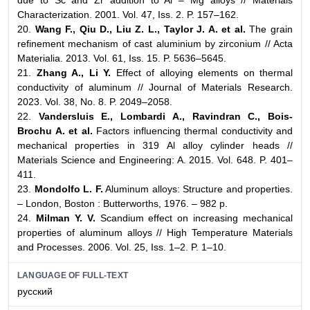
due to Sc and Zr addition to Al – Mg alloys // Materials
Characterization. 2001. Vol. 47, Iss. 2. P. 157–162.
20.
Wang F., Qiu D., Liu Z. L., Taylor J. A. et al.
The grain
refinement mechanism of cast aluminium by zirconium // Acta
Materialia. 2013. Vol. 61, Iss. 15. P. 5636–5645.
21.
Zhang A., Li Y.
Effect of alloying elements on thermal
conductivity of aluminum // Journal of Materials Research.
2023. Vol. 38, No. 8. P. 2049–2058.
22.
Vandersluis E., Lombardi A., Ravindran C., Bois-
Brochu A. et al.
Factors influencing thermal conductivity and
mechanical properties in 319 Al alloy cylinder heads //
Materials Science and Engineering: A. 2015. Vol. 648. P. 401–
411.
23.
Mondolfo L. F.
Aluminum alloys: Structure and properties.
– London, Boston : Butterworths, 1976. – 982 p.
24.
Milman Y. V.
Scandium effect on increasing mechanical
properties of aluminum alloys // High Temperature Materials
and Processes. 2006. Vol. 25, Iss. 1–2. P. 1–10.
LANGUAGE OF FULL-TEXT
русский