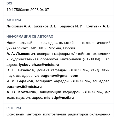
DOI
10.17580/tsm.2026.04.07
АВТОРЫ
Лыскович А. А., Баженов В. Е., Баранов И. И., Колтыгин А. В.
ИНФОРМАЦИЯ ОБ АВТОРАХ
Национальный исследовательский технологический
университет «МИСИС», Москва, Россия
А. А. Лыскович
, аспирант кафедры «Литейные технологии
и художественная обработка материалов (ЛТиХОМ)», эл.
адрес:
lyskovich.aa@misis.ru
В. Е. Баженов
, доцент кафедры «ЛТиХОМ», канд. техн.
наук, эл. адрес:
v.e.bagenov@gmail.com
И. И. Баранов
, аспирант кафедры «ЛТиХОМ», эл. адрес:
baranov.ii@misis.ru
А. В. Колтыгин
, заведующий кафедрой «ЛТиХОМ», д-р
техн. наук, эл. адрес:
misistlp@mail.ru
РЕФЕРАТ
Основным методом изготовления радиаторов охлаждения