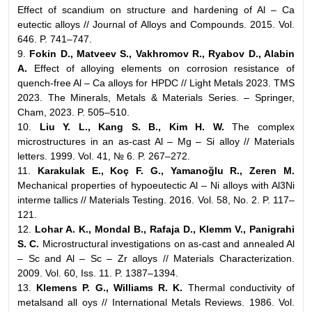
Effect of scandium on structure and hardening of Al – Ca
eutectic alloys // Journal of Alloys and Compounds. 2015. Vol.
646. P. 741–747.
9.
Fokin D., Matveev S., Vakhromov R., Ryabov D., Alabin
A.
Effect of alloying elements on corrosion resistance of
quench-free Al – Ca alloys for HPDC // Light Metals 2023. TMS
2023. The Minerals, Metals & Materials Series. – Springer,
Cham, 2023. P. 505–510.
10.
Liu Y. L., Kang S. B., Kim H. W.
The complex
microstructures in an as-cast Al – Mg – Si alloy // Materials
letters. 1999. Vol. 41, № 6. P. 267–272.
11.
Karakulak E., Koç F. G., Yamanoğlu R., Zeren M.
Mechanical properties of hypoeutectic Al – Ni alloys with Al3Ni
interme tallics // Materials Testing. 2016. Vol. 58, No. 2. P. 117–
121.
12.
Lohar A. K., Mondal B., Rafaja D., Klemm V., Panigrahi
S. C.
Microstructural investigations on as-cast and annealed Al
– Sc and Al – Sc – Zr alloys // Materials Characterization.
2009. Vol. 60, Iss. 11. P. 1387–1394.
13.
Klemens P. G., Williams R. K.
Thermal conductivity of
metalsand all oys // International Metals Reviews. 1986. Vol.