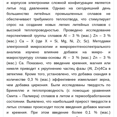
и корпусов электроники сложной конфигурации является
литье под давлением. Однако на сегодняшний день
большинство литейных промышленных сплавов не
обеспечивают требуемого теплоотвода, что стимулирует
спрос на создание новых легких литейных сплавов с
высокой теплопроводностью. Проведено исследование
перспективной группы сплавов Al – 3 % (мас.) Zn – 3 %
(мас.) Ca – X (где X = Si, Mg, Ni, Zr, Sc). Методами
электронной микроскопии и микрорентгеноспектрального
анализа изучено влияние добавок на микро- и
макроструктуру сплава-основы Al – 3 % (мас.) Zn – 3 %
(мас.) Ca. Показано, что введение кремния, магния или
никеля приводит к укрупнению частиц фазы (Al, Zn)4Ca в
эвтектике. Кроме того, установлено, что добавка скандия в
количестве 0,3 % (мас.) эффективнее измельчает зерна,
чем добавка циркония. Были исследованы твердость по
Бринеллю и теплопроводность (с помощью уравнения
Смита – Палмера) сплавов в литом и термообработанном
состоянии. Выявлено, что наибольший прирост твердости в
литых сплавах происходит после введения добавок магния
и кремния. При этом введение более 0,1 % (мас.)