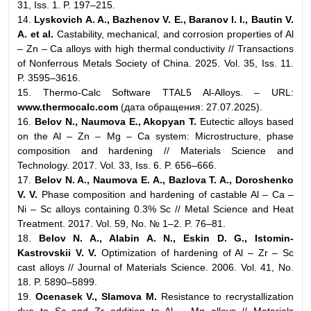
31, Iss. 1. P. 197–215.
14.
Lyskovich A. A., Bazhenov V. E., Baranov I. I., Bautin V.
A. et al.
Castability, mechanical, and corrosion properties of Al
– Zn – Ca alloys with high thermal conductivity // Transactions
of Nonferrous Metals Society of China. 2025. Vol. 35, Iss. 11.
P. 3595–3616.
15. Thermo-Calc Software TTAL5 Al-Alloys. – URL:
www.thermocalc.com
(дата обращения: 27.07.2025).
16.
Belov N., Naumova E., Akopyan T.
Eutectic alloys based
on the Al – Zn – Mg – Ca system: Microstructure, phase
composition and hardening // Materials Science and
Technology. 2017. Vol. 33, Iss. 6. P. 656–666.
17.
Belov N. A., Naumova E. A., Bazlova T. A., Doroshenko
V. V.
Phase composition and hardening of castable Al – Ca –
Ni – Sc alloys containing 0.3% Sc // Metal Science and Heat
Treatment. 2017. Vol. 59, No. № 1–2. P. 76–81.
18.
Belov N. A., Alabin A. N., Eskin D. G., Istomin-
Kastrovskii V. V.
Optimization of hardening of Al – Zr – Sc
cast alloys // Journal of Materials Science. 2006. Vol. 41, No.
18. P. 5890–5899.
19.
Ocenasek V., Slamova M.
Resistance to recrystallization