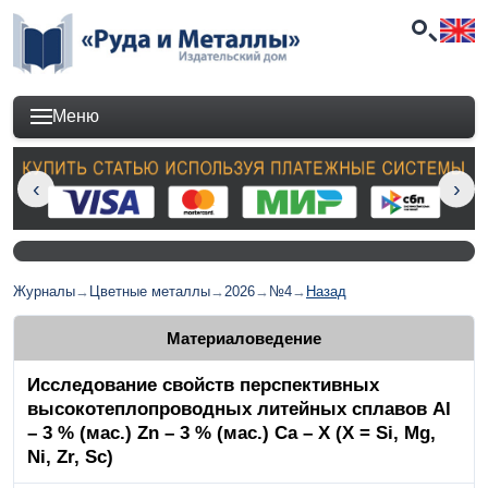
Меню
Журналы
→
Цветные металлы
→
2026
→
№4
→
Назад
Материаловедение
Исследование свойств перспективных
высокотеплопроводных литейных сплавов Al
– 3 % (мас.) Zn – 3 % (мас.) Ca – Х (Х = Si, Mg,
Ni, Zr, Sc)