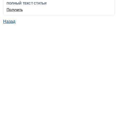
ПОЛНЫЙ ТЕКСТ СТАТЬИ
Получить
Назад
© ИД "Руда и Металлы" 2011-2026
Наверх
На главную
Каталог
Подписки
Политика обработки персональных данных