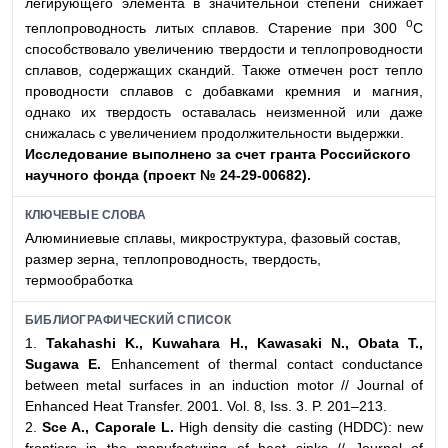
легирующего элемента в значительной степени снижает
о
теплопроводность литых сплавов. Старение при 300
С
способствовало увеличению твердости и теплопроводности
сплавов, содержащих скандий. Также отмечен рост тепло
проводности сплавов с добавками кремния и магния,
однако их твердость оставалась неизменной или даже
снижалась с увеличением продолжительности выдержки.
Исследование выполнено за счет гранта Рос
сийского
научного фонда (проект № 24-29-00682).
КЛЮЧЕВЫЕ СЛОВА
Алюминиевые сплавы, микроструктура, фазовый состав,
размер зерна, теплопроводность, твердость,
термообработка
БИБЛИОГРАФИЧЕСКИЙ СПИСОК
1.
Takahashi K., Kuwahara H., Kawasaki N., Obata T.,
Sugawa E.
Enhancement of thermal contact conductance
between metal surfaces in an induction motor // Journal of
Enhanced Heat Transfer. 2001. Vol. 8, Iss. 3. P. 201–213.
2.
Sce A., Caporale L.
High density die casting (HDDC): new