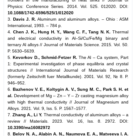
frontiers in the manufacturing of heat sinks // Journal of
Physics: Conference Series. 2014. Vol. 525. 012020. DOI:
10.1088/1742-6596/525/1/012020
3.
Davis J. R.
Aluminum and aluminum alloys. – Ohio : ASM
International, 1993. – 784 p.
4.
Chen J. K., Hung H. Y., Wang C. F., Tang N. K.
Thermal
and electrical conductivity in Al–Si/Cu/Fe/Mg binary and
ternary Al alloys // Journal of Materials Science. 2015. Vol. 50.
P. 5630–5639.
5.
Kevorkov D., Schmid-Fetzer R.
The Al – Ca system, Part
1: Experimental investigation of phase equilibria and crystal
structures // International Journal of Materials Research
(formerly Zeitschrift fuer Metallkunde). 2001. Vol. 92, № 8. P.
946–952.
6.
Bazhenov V. E., Koltygin A. V., Sung M. C., Park S. H. et
al.
Development of Mg – Zn – Y – Zr casting magnesium alloy
with high thermal conductivity // Journal of Magnesium and
Alloys. 2021. Vol. 9, Iss. 5. P. 1567–1577.
7.
Zhang A., Li Y.
Thermal conductivity of aluminum alloys – a
review // Materials. 2023. Vol. 16, Iss. 8. 2972. DOI:
10.3390/ma16082972
8.
Belov N. A., Alabin A. N., Naumova E. A., Matveeva I. A.