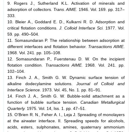
9. Rogers J., Sutherland K.L. Activation of minerals and
adsorption of collectors
. Trans. AIME.
1946. Vol. 169. pp. 317–
333.
10. Bleier A., Goddard E. D., Kulkarni R. D. Adsorption and
critical flotation conditions.
J. Colloid Interface Sci.
1977. Vol.
59. pp. 490–504.
11. Somasundaran P. The relationship between adsorption at
different interfaces and flotation behavior.
Transactions AIME
.
1968. Vol. 241. pp. 105–108.
12. Somasundaran P., Fuerstenau D. W. On the incipient
flotation condition.
Transactions AIME.
1968. Vol. 241. pp.
102–104.
13. Finch J. A., Smith G. W. Dynamic surface tension of
alkaline dodecylamine solutions.
Journal of Colloid and
Interface Science.
1973. Vol. 45, No. 1. pp. 81–91.
14. Finch J. A., Smith G. W. Bubble-solid attachment as a
function of bubble surface tension.
Canadian Metallurgical
Quarterly.
1975. Vol. 14, Iss. 1. pp. 47–51.
15. O’Brien R. N., Feher A. I., Leja J. Spreading of monolayers
at the airwater interface. II. Spreading speeds for alcohols,
acids, esters, sulphonates, amines, quaternary ammonium