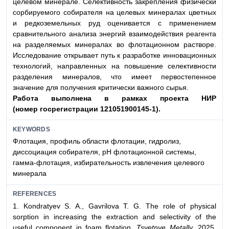
целевом минерале. Селективность закрепления физически
сорбируемого собирателя на целевых минералах цветных
и редкоземельных руд оценивается с применением
сравнительного анализа энергий взаимодействия реагента
на разделяемых минералах во флотационном растворе.
Исследование открывает путь к разработке инновационных
технологий, направленных на повышение селективности
разделения минералов, что имеет первостепенное
значение для получения критически важного сырья.
Работа выполнена в рамках проекта НИР
(номер
госрегистрации 121051900145-1).
KEYWORDS
Флотация, профиль области флотации, гидролиз,
диссоциация собирателя, рН флотационной системы,
гамма-флотация, избирательность извлечения целевого
минерала
REFERENCES
1. Kondratyev S. A., Gavrilova T. G. The role of physical
sorption in increasing the extraction and selectivity of the
useful component in foam flotation.
Tsvetnye Metally.
2025.