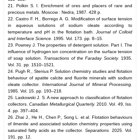
21. Polkin S. I. Enrichment of ores and placers of rare and
precious metals. Moscow : Nedra, 1987. 428 p.
22. Castro F. H., Borrego A. G. Modification of surface tension
in aqueous solutions of sodium oleate according to
temperature and pH in the flotation bath.
Journal of Colloid
and Interface Science.
1995. Vol. 173. pp. 8–15.
23. Powney J. The properties of detergent solution. Part I. The
influence of hydrogen ion concentration on the surface tension
of soap solution.
Transactions of the Faraday Society.
1935.
Vol. 31. pp. 1510–1521.
24. Pugh R., Stenius P. Solution chemistry studies and flotation
behaviour of apatite calcite and fluorite minerals with sodium
oleate collector.
International Journal of Mineral Processing.
1985. Vol. 15. pp. 193–218.
25. Laskowski J. S. A new approach to classification of flotation
collectors.
Canadian Metallurgical Quarterly.
2010. Vol. 49, Iss.
4. pp. 397–404.
26. Zhai J., He H., Chen P., Song L. et al. Flotation behaviours
of ilmenite and associated solution chemistry properties using
saturated fatty acids as the collector.
Separations.
2025. Vol.
191. pp. 12.