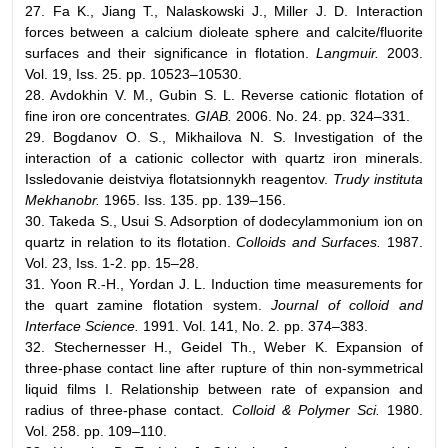
27. Fa K., Jiang T., Nalaskowski J., Miller J. D. Interaction
forces between a calcium dioleate sphere and calcite/fluorite
surfaces and their significance in flotation.
Langmuir.
2003.
Vol. 19, Iss. 25. pp. 10523–10530.
28. Avdokhin V. M., Gubin S. L. Reverse cationic flotation of
fine iron ore concentrates
. GIAB.
2006. No. 24. pp. 324–331.
29. Bogdanov O. S., Mikhailova N. S. Investigation of the
interaction of a cationic collector with quartz iron minerals.
Issledovanie deistviya flotatsionnykh reagentov.
Trudy instituta
Mekhanobr.
1965. Iss. 135. pp. 139–156.
30. Takeda S., Usui S. Adsorption of dodecylammonium ion on
quartz in relation to its flotation.
Colloids and Surfaces.
1987.
Vol. 23, Iss. 1-2. pp. 15–28.
31. Yoon R.-H., Yordan J. L. Induction time measurements for
the quart zamine flotation system.
Journal of colloid and
Interface Science.
1991. Vol. 141, No. 2. pp. 374–383.
32. Stechernesser H., Geidel Th., Weber K. Expansion of
three-phase contact line after rupture of thin non-symmetrical
liquid films I. Relationship between rate of expansion and
radius of three-phase contact.
Colloid & Polymer Sci.
1980.
Vol. 258. pp. 109–110.