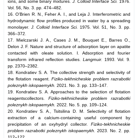
ions, and some binary mixtures.
J. Colloid
Interface Sci.
1976.
Vol. 56, No. 3. pp. 474–482.
16. O’Brien R. N., Feher A. I., and Leja J. Interferometric and
hydrodynamic flow profiles produced in water by a spreading
monolayer.
J. Colloid Interface
Sci.
1975. Vol. 51, No. 3. pp.
366–372.
17. Mielczarski J. A., Cases J. M., Bouquet E., Barres O.,
Delon J. F. Nature and structure of adsorption layer on apatite
contacted with oleate solution. I. Adsorption and fourier
transform infrared reflection studies.
Langmuir.
1993. Vol. 9.
pp. 2370–2382.
18. Kondratiev S. A. The collective strength and selectivity of
the flotation reagent.
Fiziko-tekhnicheskie problem razrabotki
poleznykh iskopaemykh.
2021. No. 3. pp. 133–147.
19. Kondratiev S. A. Approaches to the selection of flotation
reagentscollectors.
Fiziko-tekhnicheskie problem razrabotki
poleznykh iskopaemykh.
2022. No. 5. pp. 109–124.
20. Kondratiev S. A., Tsitsilina D. M. Selectivity of flotation
extraction of a calcium-containing useful component by
precipitation of an oxyhydryl collector.
Fiziko-tekhnicheskie
problem razrabotki poleznykh iskopaemykh.
2023. No. 2. pp.
112–122.