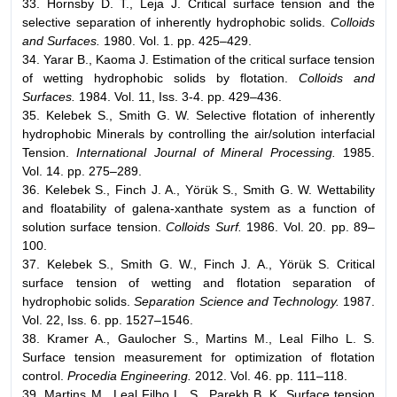
33. Hornsby D. T., Leja J. Critical surface tension and the
selective separation of inherently hydrophobic solids.
Colloids
and Surfaces.
1980. Vol. 1. pp. 425–429.
34. Yarar B., Kaoma J. Estimation of the critical surface tension
of wetting hydrophobic solids by flotation.
Colloids and
Surfaces.
1984. Vol. 11, Iss. 3-4. pp. 429–436.
35. Kelebek S., Smith G. W. Selective flotation of inherently
hydrophobic Minerals by controlling the air/solution interfacial
Tension.
International Journal of Mineral Processing.
1985.
Vol. 14. pp. 275–289.
36. Kelebek S., Finch J. A., Yörük S., Smith G. W. Wettability
and floatability of galena-xanthate system as a function of
solution surface tension.
Colloids Surf.
1986. Vol. 20. pp. 89–
100.
37. Kelebek S., Smith G. W., Finch J. A.,
Y
ö
r
ü
k
S. Critical
surface tension of wetting and flotation separation of
hydrophobic solids.
Separation Science and Technology.
1987.
Vol. 22, Iss. 6. pp. 1527–1546.
38. Kramer A., Gaulocher S., Martins M., Leal Filho L. S.
Surface tension measurement for optimization of flotation
control.
Procedia Engineering.
2012. Vol. 46. pp. 111–118.
39. Martins M., Leal Filho L. S., Parekh B. K. Surface tension