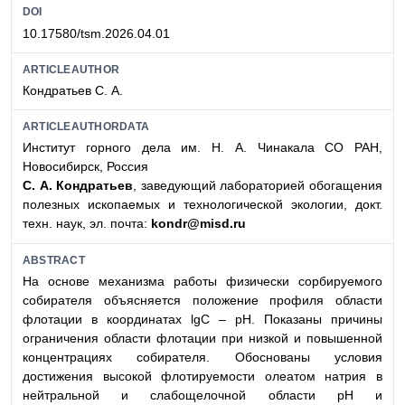
DOI
10.17580/tsm.2026.04.01
ARTICLEAUTHOR
Кондратьев С. А.
ARTICLEAUTHORDATA
Институт горного дела им. Н. А. Чинакала СО РАН,
Новосибирск, Россия
С. А. Кондратьев
, заведующий лабораторией обогащения
полезных ископаемых и технологической экологии, докт.
техн. наук, эл. почта:
kondr@misd.ru
ABSTRACT
На основе механизма работы физически сорбируемого
собирателя объясняется положение профиля области
флотации в координатах lgC – pH. Показаны причины
ограничения области флотации при низкой и повышенной
концентрациях собирателя. Обоснованы условия
достижения высокой флотируемости олеатом натрия в
нейтральной и слабощелочной области рН и