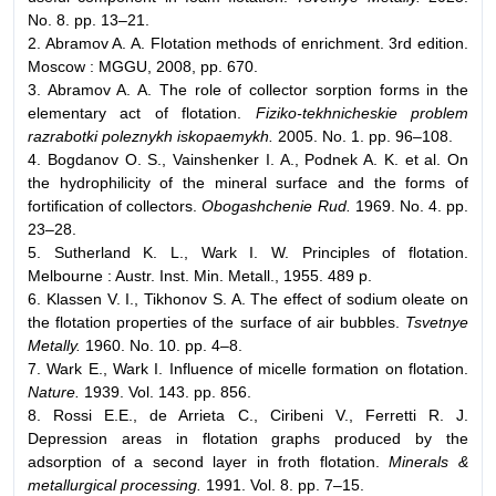
No. 8. pp. 13–21.
2. Abramov A. A. Flotation methods of enrichment. 3rd edition.
Moscow : MGGU, 2008, pp. 670.
3. Abramov A. A. The role of collector sorption forms in the
elementary act of flotation.
Fiziko-tekhnicheskie problem
razrabotki poleznykh iskopaemykh.
2005. No. 1. pp. 96–108.
4. Bogdanov O. S., Vainshenker I. A., Podnek A. K. et al. On
the hydrophilicity of the mineral surface and the forms of
fortification of collectors.
Obogashchenie Rud.
1969. No. 4. pp.
23–28.
5. Sutherland K. L., Wark I. W. Principles of flotation.
Melbourne : Austr. Inst. Min. Metall., 1955. 489 p.
6. Klassen V. I., Tikhonov S. A. The effect of sodium oleate on
the flotation properties of the surface of air bubbles.
Tsvetnye
Metally.
1960. No. 10. pp. 4–8.
7. Wark E., Wark I. Influence of micelle formation on flotation.
Nature.
1939. Vol. 143. pp. 856.
8. Rossi E.E., de Arrieta C., Ciribeni V., Ferretti R. J.
Depression areas in flotation graphs produced by the
adsorption of a second layer in froth flotation.
Minerals &
metallurgical processing.
1991. Vol. 8. pp. 7–15.