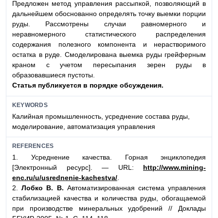
Предложен метод управления рассыпкой, позволяющий в
дальнейшем обоснованно определять точку выемки порции
руды. Рассмотрены случаи равномерного и
неравномерного статистического распределения
содержания полезного компонента и нерастворимого
остатка в руде. Смоделирована выемка руды грейферным
краном с учетом пересыпания зерен руды в
образовавшиеся пустоты.
Статья публикуется в порядке обсуждения.
KEYWORDS
Калийная промышленность, усреднение состава руды,
моделирование, автоматизация управления
REFERENCES
1. Усреднение качества. Горная энциклопедия
[Электронный ресурс]. — URL:
http://www.mining-
enc.ru/u/usrednenie-kachestva/
.
2.
Лобко В. В.
Автоматизированная система управления
стабилизацией качества и количества руды, обогащаемой
при производстве минеральных удобрений // Доклады