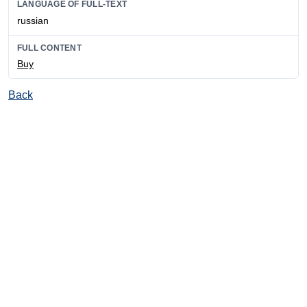
LANGUAGE OF FULL-TEXT
russian
FULL CONTENT
Buy
Back
© Ore and Metals Publishing House 2011-2026