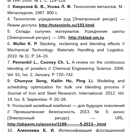
БГУИР. 2005. № 1. С. 114–118.
3.
Кнорозов Б. В., Усова Л. Ф.
Технология металлов. М.:
Металлургия, 1987. 800 с.
4. Технология усреднения руд [Электронный ресурс]. —
Режим доступа:
http://tutestinfo.ru/153.html
.
5. Склады сыпучих материалов. Усреднение шихты
[Электронный ресурс]. — URL:
http://sklad-sm.ru
.
6.
Muller K. P.
Stacking, reclaiming and blending effects //
Mechanical Technology: Materials Handling and Logistics.
2010. № 11. P. 14–15.
7.
Pernenkil L., Cooney Ch. L.
A review on the continuous
blending of powders // Chemical Engineering Science. 2006.
Vol. 61, Iss. 2, January. P. 720–742.
8.
Chunyue Song, Kailin Hu, Ping Li.
Modeling and
scheduling optimization for bulk ore blending process //
Journal of Iron and Steel Research, International. 2012. Vol.
19, Iss. 9, September. P. 20–28.
9. Усольский калийный комбинат — для будущих поколений
// Промышленная безопасность. 2013. № 5: анонс
[Электронный ресурс]. — URL:
http://pbperm.ru/anonsy/1188---------5-2013--.html
.
10.
Алексеева Е. И.
Интенсификация флотационной