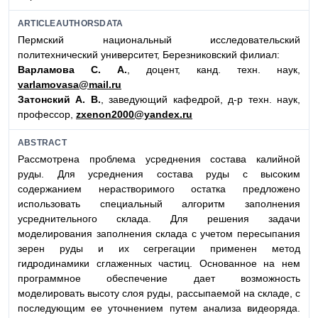
ARTICLEAUTHORSDATA
Пермский национальный исследовательский
политехнический университет, Березниковский филиал:
Варламова С. А.
, доцент, канд. техн. наук,
varlamovasa@mail.ru
Затонский А. В.
, заведующий кафедрой, д-р техн. наук,
профессор,
zxenon2000@yandex.ru
ABSTRACT
Рассмотрена проблема усреднения состава калийной
руды. Для усреднения состава руды с высоким
содержанием нерастворимого остатка предложено
использовать специальный алгоритм заполнения
усреднительного склада. Для решения задачи
моделирования заполнения склада с учетом пересыпания
зерен руды и их сегрегации применен метод
гидродинамики сглаженных частиц. Основанное на нем
программное обеспечение дает возможность
моделировать высоту слоя руды, рассыпаемой на складе, с
последующим ее уточнением путем анализа видеоряда.