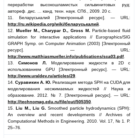
переработки высокошламистых сильвинитовых руд:
автореф. дис. … канд. техн. наук. СПб., 2009. 20 с.
11. Беларуськалий [Электронный ресурс]. — URL:
http://ru.wikipedia.org/wiki/беларуськалий
.
12.
Mueller M., Charypar D., Gross M.
Particle-based fluid
simulation for interactive applications // Eurographics/SIG
GRAPH Symp. on Computer Animation (2003) [Электронный
ресурс]. — URL:
http://www.matthiasmueller.info/publications/sca03.pdf
.
13.
Симонов Л.
Моделирование жидкости в 2D с
использованием GPU [Электронный ресурс]. — URL:
http://www.uraldev.ru/articles/29
.
14.
Суравикин А. Ю.
Реализация метода SPH на CUDA для
моделирования несжимаемых жидкостей // Наука и
образование. 2012. № 7. [Электронный ресурс]. — URL:
http://technomag.edu.ru/file/out/505350
.
15.
Liu M., Liu G.
Smoothed particle hydrodynamics (SPH):
An overview and recent developments // Archives of
Computational Methods in Engineering. 2010. Vol. 17, № 1. P.
25–76.