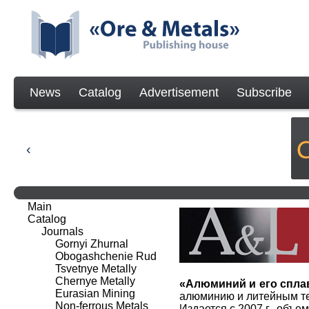
News
Catalog
Advertisement
Subscribe
Main
Catalog
Journals
Gornyi Zhurnal
Obogashchenie Rud
Tsvetnye Metally
Chernye Metally
«Алюминий и его спла
Eurasian Mining
алюминию и литейным те
Non-ferrous Metals
Издается с 2007 г., объем