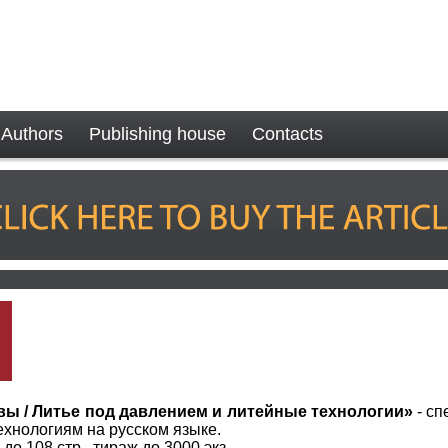
Authors
Publishing house
Contacts
вы / Литье под давлением и литейные технологии»
- сп
хнологиям на русском языке.
 до 108 стр., тираж до 3000 экз.