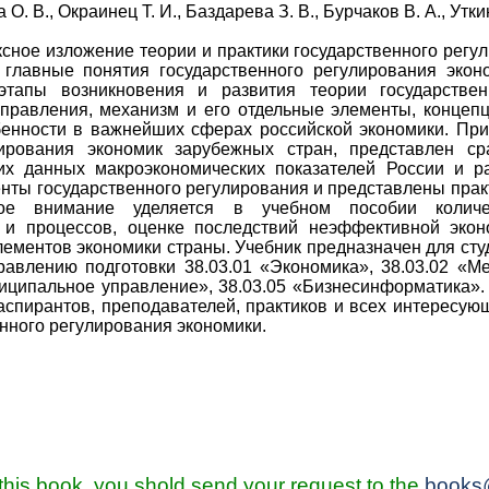
О. В., Окраинец Т. И., Баздарева З. В., Бурчаков В. А., Утки
ксное изложение теории и практики государственного регу
главные понятия государственного регулирования эконо
тапы возникновения и развития теории государствен
правления, механизм и его отдельные элементы, концепц
бенности в важнейших сферах российской экономики. Пр
лирования экономик зарубежных стран, представлен ср
ких данных макроэкономических показателей России и р
нты государственного регулирования и представлены прак
шое внимание уделяется в учебном пособии количе
 и процессов, оценке последствий неэффективной экон
лементов экономики страны. Учебник предназначен для ст
равлению подготовки 38.03.01 «Экономика», 38.03.02 «Ме
иципальное управление», 38.03.05 «Бизнесинформатика».
 аспирантов, преподавателей, практиков и всех интересу
нного регулирования экономики.
 this book, you shold send your request to the
books