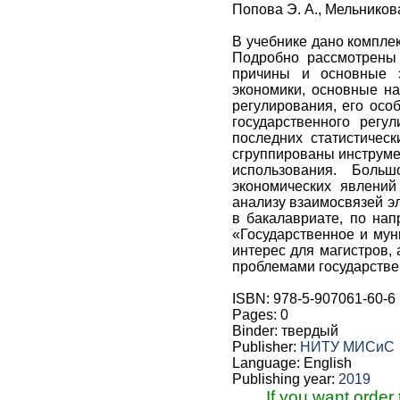
Попова Э. А., Мельникова 
В учебнике дано компле
Подробно рассмотрены 
причины и основные э
экономики, основные на
регулирования, его осо
государственного регу
последних статистичес
сгруппированы инструме
использования. Боль
экономических явлений
анализу взаимосвязей э
в бакалавриате, по нап
«Государственное и мун
интерес для магистров,
проблемами государстве
ISBN: 978-5-907061-60-6
Pages: 0
Binder: твердый
Publisher:
НИТУ МИСиС
Language: English
Publishing year:
2019
If you want order