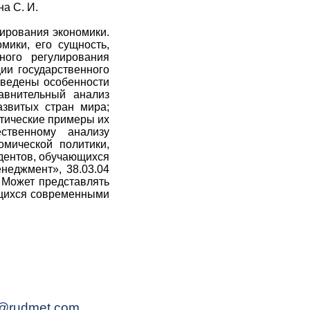
на С. И.
лирования экономики.
мики, его сущность,
ного регулирования
ии государственного
иведены особенности
авнительный анализ
азвитых стран мира;
тические примеры их
ственному анализу
омической политики,
удентов, обучающихся
неджмент», 38.03.04
 Может представлять
ющихся современными
@rudmet.com
.