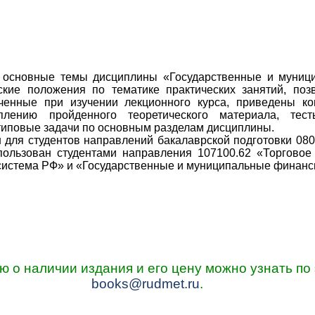
 основные темы дисциплины «Государственные и муниц
ские положения по тематике практических занятий, по
ученные при изучении лекционного курса, приведены к
плению пройденного теоретического материала, тес
 типовые задачи по основным разделам дисциплины.
 для студентов направлений бакалаврской подготовки 080
пользован студентами направления 107100.62 «Торговое
система РФ» и «Государственные и муниципальные финанс
о наличии издания и его цену можно узнать по 
books@rudmet.ru
.