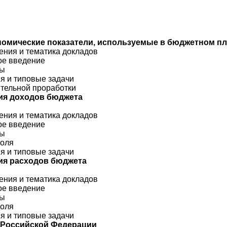
номические показатели, используемые в бюджетном п
ения и тематика докладов
кое введение
сы
ия и типовые задачи
ятельной проработки
ия доходов бюджета
ения и тематика докладов
кое введение
сы
роля
ия и типовые задачи
ия расходов бюджета
ения и тематика докладов
кое введение
сы
роля
ия и типовые задачи
 Российской Федерации