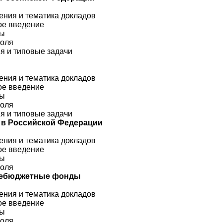
ения и тематика докладов
кое введение
сы
роля
ия и типовые задачи
ения и тематика докладов
кое введение
сы
роля
ия и типовые задачи
 в Российской Федерации
ения и тематика докладов
кое введение
сы
роля
внебюджетные фонды
ения и тематика докладов
кое введение
сы
роля