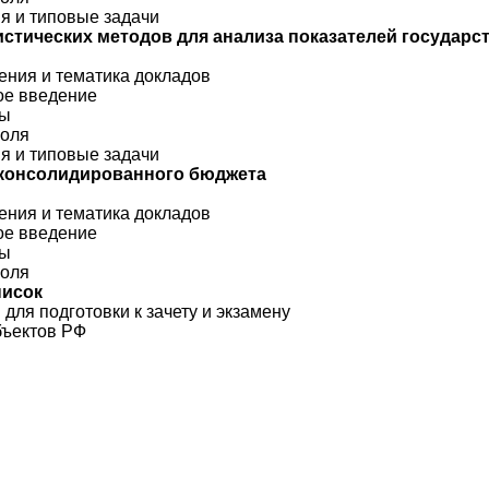
ия и типовые задачи
истических методов для анализа показателей государ
ения и тематика докладов
кое введение
сы
роля
ия и типовые задачи
й консолидированного бюджета
ения и тематика докладов
кое введение
сы
роля
писок
для подготовки к зачету и экзамену
бъектов РФ