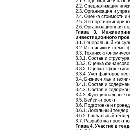
2.1. Содержание и назн
2.2. Специализация ин
2.3. Организация и упра
2.4. Оценка стоимости и
2.5. Экспорт инжиниринг
2.6. Организационная с
Глава 3.
Инжиниринг
инвестиционного прое
3.1. Генеральный консул
3.2. Источники и схемы
3.3. Технико-экономичес
3.3.1. Состав и структура
3.3.2. Оценка финансово
3.3.3. Оценка эффективн
3.3.4. Учет факторов не
3.4. Бизнес-план и техн
3.4.1. Состав и содержа
3.4.2. Состав и содержа
3.4.3. Функциональные 
3.5. Бейсик-проект
3.6. Подготовка и прове
3.6.1. Локальный тендер
3.6.2. Глобальный тенде
3.7. Разработка проектн
Глава 4.
Участие в тенд