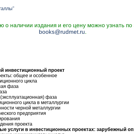
таллы"
о наличии издания и его цену можно узнать по 
books@rudmet.ru
.
 инвестиционный проект
оекты: общее и особенное
тиционного цикла
ная фаза
аза
 (эксплуатационная) фаза
иционного цикла в металлургии
нности черной металлургии
ического предприятия
тирования
ждения проекта
е услуги в инвестиционных проектах: зарубежный о