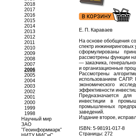
2018
2017
2016
2015
2014
Е. П. Караваев
2013
2012
На основе обобщения со
2011
спектр инжиниринговых 
2010
сформулированы принц
2009
рассмотрены функции на
2008
— заказчика, генеральн
2007
и организационные проц
2006
Рассмотрены алгорит
2005
использованием САПР. 
2004
экономического иссле
2003
эффективности инвестиц
2002
Предназначается для 
2001
инвестиции в промышл
2000
промышленных предпри
1999
заведений.
1998
Издание второе, исправ
Научный мир
ЗАО
ISBN: 5-98191-017-8
"Геоинформмарк"
Страницы: 272
НИТУ МИСиС