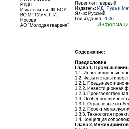
Переплет: твердый
РУДН
Издатель:
ИД "Руда и Ме
Издательство ФГБОУ
Язык: Русский
ВО МГТУ им. Г. И.
Год издания:
2006
Носова
Информацию 
АО "Молодая гвардия"
Содержание:
Предисловие
Глава 1.
Промышленный
1.1. Инвестиционные пр
1.2. Фазы и этапы инвес
1.2.1. Предынвестицион
1.2.2. Инвестиционная ф
1.2.3. Производственная
1.3. Особенности инвест
1.3.1. Отраслевые особе
1.3.2. Проект металлург
1.3.3. Технология проек
1.4. Концепция сопрово
Глава 2.
Инжиниринговы