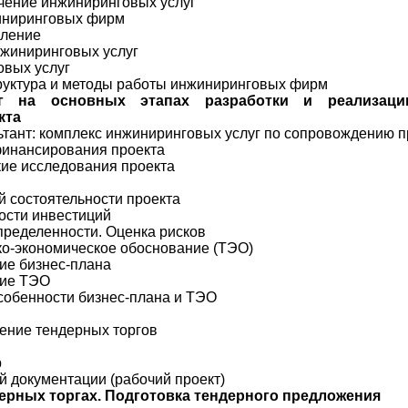
ачение инжиниринговых услуг
жиниринговых фирм
вление
нжиниринговых услуг
овых услуг
труктура и методы работы инжиниринговых фирм
 на основных этапах разработки и реализаци
кта
ьтант: комплекс инжиниринговых услуг по сопровождению п
 финансирования проекта
кие исследования проекта
й состоятельности проекта
ости инвестиций
определенности. Оценка рисков
ико-экономическое обоснование (ТЭО)
ние бизнес-плана
ние ТЭО
особенности бизнес-плана и ТЭО
дение тендерных торгов
р
ой документации (рабочий проект)
ерных торгах. Подготовка тендерного предложения