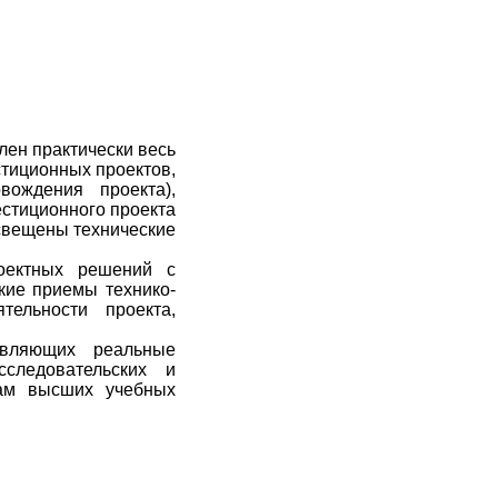
лен практически весь
тиционных проектов,
ождения проекта),
естиционного проекта
Освещены технические
оектных решений с
кие приемы технико-
тельности проекта,
твляющих реальные
следовательских и
там высших учебных