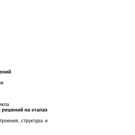
ений
ов
икла
х
решений на этапах
роения, структура и