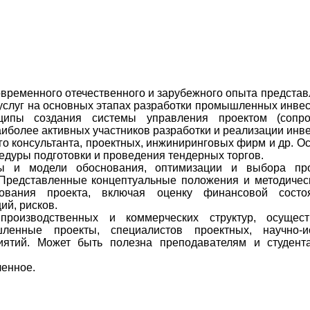
временного отечественного и зарубежного опыта представ
услуг на основных этапах разработки промышленных инвес
ипы создания системы управления проектом (сопров
иболее активных участников разработки и реализации инв
ого консультанта, проектных, инжиниринговых фирм и др. 
едуры подготовки и проведения тендерных торгов.
мы и модели обоснования, оптимизации и выбора пр
Представленные концептуальные положения и методичес
дования проекта, включая оценку финансовой состоя
ий, рисков.
производственных и коммерческих структур, осущес
енные проекты, специалистов проектных, научно-ис
ятий. Может быть полезна преподавателям и студен
ленное.