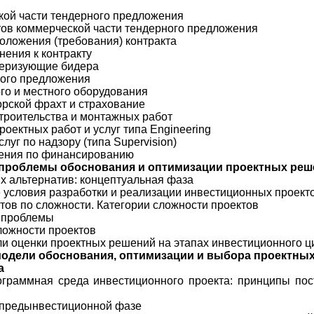
ской части тендерного предложения
нтов коммерческой части тендерного предложения
оложения (требования) контракта
нения к контракту
ктеризующие бидера
ного предложения
ого и местного оборудования
морской фрахт и страхование
 строительства и монтажных работ
проектных работ и услуг типа
Engineering
услуг по надзору (типа
Supervision)
жения по финансированию
 проблемы обоснования и оптимизации проектных реш
их альтернатив: концептуальная фаза
е условия разработки и реализации инвестиционных проект
тов по сложности. Категории сложности проектов
ы проблемы
сложности проектов
ели оценки проектных решений на этапах инвестиционного ц
одели обоснования, оптимизации и выбора проектны
а
граммная среда инвестиционного проекта:
принципы пост
а предынвестиционной фазе